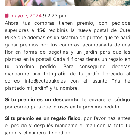
mayo 7, 2024
2:23 pm
Ahora tus compras tienen premio, con pedidos
superiores a 15
€
recibirás la nueva postal de Cute
Puke que ademas es un sistema de puntos que te hará
ganar premios por tus compras, acompañada de una
flor en forma de pegatina y un jard
í
n para que las
plantes en la postal! Cada 4 flores tienes un regalo en
tu proximo pedido. Para conseguirlo deberas
mandarme una fotograf
í
a de tu jard
í
n florecido al
correo info
@
cutepuke.es con el asunto
”
Ya he
plantado mi jard
í
n
”
y tu nombre.
Si tu premio es un descuento
, te enviare el código
por correo para que lo uses en tu proximo pedido.
Si tu premio es un regalo fisico
, por favor haz antes
el pedido y después mándame el mail con la foto tu
jardin y el numero de pedido.