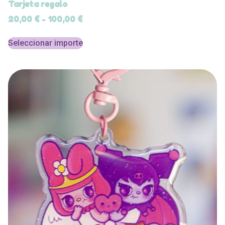
Tarjeta regalo
20,00
€
-
100,00
€
Seleccionar importe