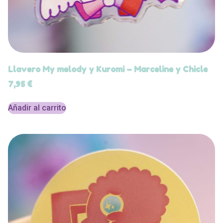
Llavero My melody y Kuromi – Marceline y Chicle
7,95
€
Añadir al carrito