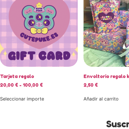
Tarjeta regalo
Envoltorio regalo 
20,00
€
-
100,00
€
2,50
€
Seleccionar importe
Añadir al carrito
Suscr