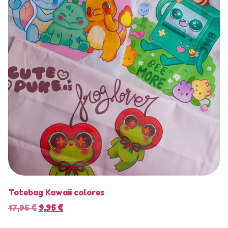
Totebag Kawaii colores
17,95
€
9,95
€