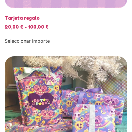
Tarjeta regalo
20,00
€
-
100,00
€
Seleccionar importe