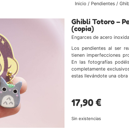
Inicio
/
Pendientes
/ Ghib
Ghibli Totoro – 
(copia)
Engarces de acero inoxid
Los pendientes al ser r
tienen imperfecciones pr
En las fotografías podé
completamente exclusivos 
estas llevándote una obr
17,90
€
Sin existencias