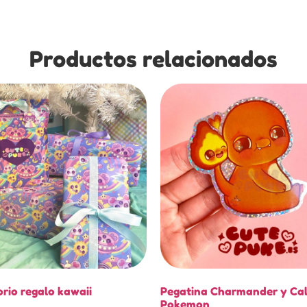
Productos relacionados
rio regalo kawaii
Pegatina Charmander y Calc
Pokemon