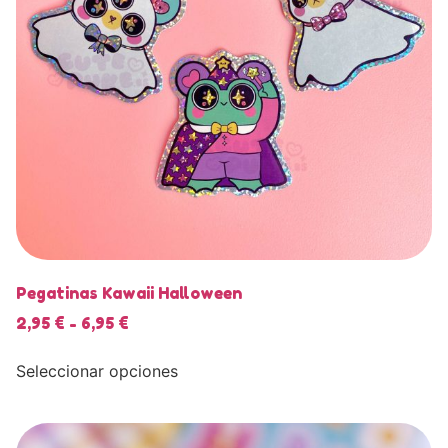
Pegatinas Kawaii Halloween
2,95
€
-
6,95
€
Seleccionar opciones