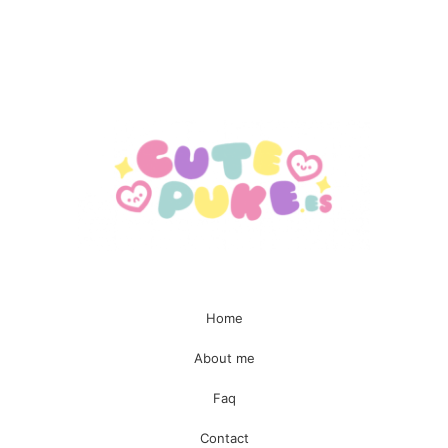
Enviar
Home
About me
Faq
Contact