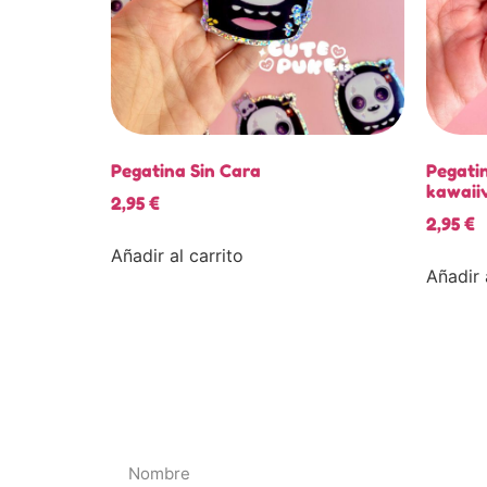
Pegatina Sin Cara
Pegati
kawaii
2,95
€
2,95
€
Añadir al carrito
Añadir 