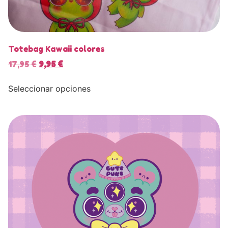
Totebag Kawaii colores
17,95
€
9,95
€
Seleccionar opciones