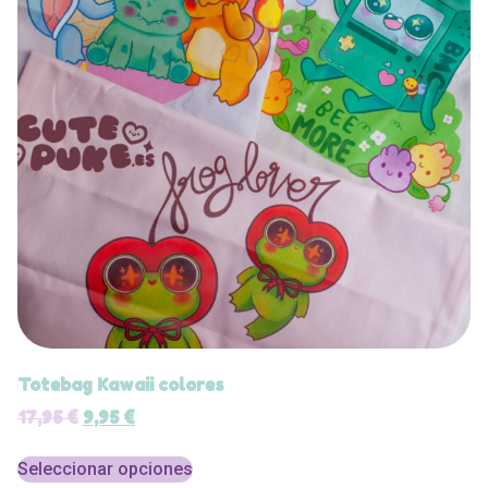
Totebag Kawaii colores
17,95
€
9,95
€
Seleccionar opciones