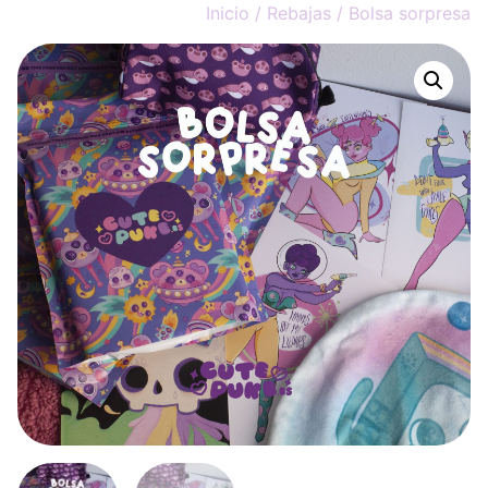
Inicio
/
Rebajas
/ Bolsa sorpresa