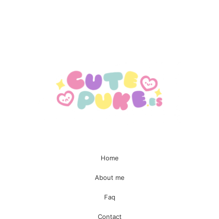
Enviar
Home
About me
Faq
Contact