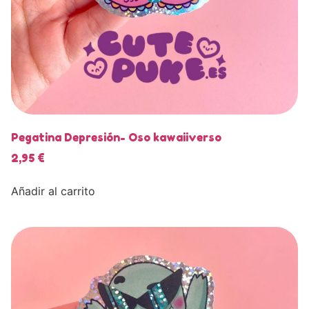
Pegatina Depresión- Oso kawaiiverso
2,95
€
Añadir al carrito