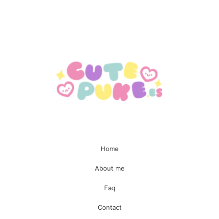
Enviar
Home
About me
Faq
Contact